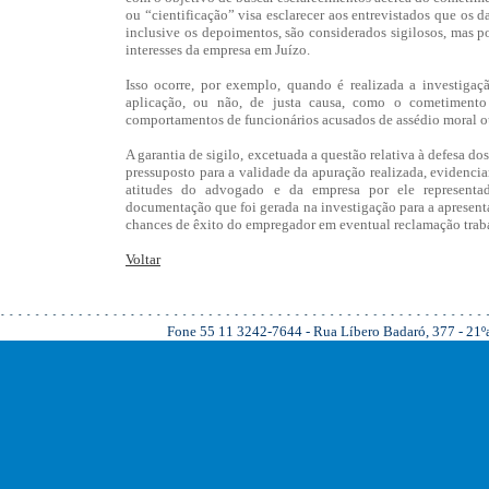
ou “cientificação” visa esclarecer aos entrevistados que os d
inclusive os depoimentos, são considerados sigilosos, mas po
interesses da empresa em Juízo.
Isso ocorre, por exemplo, quando é realizada a investigaçã
aplicação, ou não, de justa causa, como o cometimento
comportamentos de funcionários acusados de assédio moral ou
A garantia de sigilo, excetuada a questão relativa à defesa do
pressuposto para a validade da apuração realizada, evidencian
atitudes do advogado e da empresa por ele representad
documentação que foi gerada na investigação para a apresent
chances de êxito do empregador em eventual reclamação traba
Voltar
Fone 55 11 3242-7644 - Rua Líbero Badaró, 377 - 21ºan