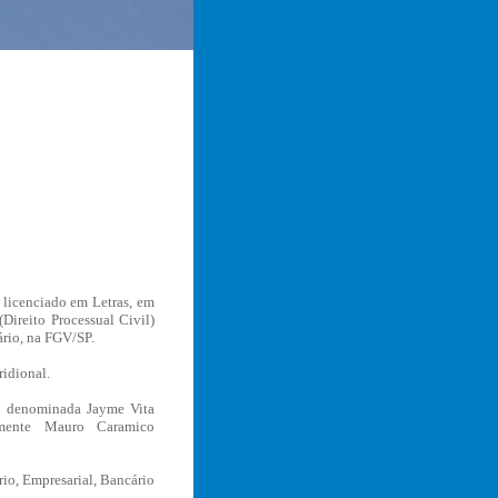
 licenciado em Letras, em
Direito Processual Civil)
rio, na FGV/SP.
ridional.
o denominada Jayme Vita
lmente Mauro Caramico
rio, Empresarial, Bancário