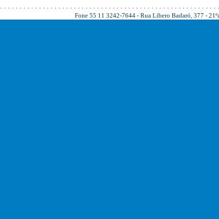
Fone 55 11 3242-7644 - Rua Líbero Badaró, 377 - 21ºan