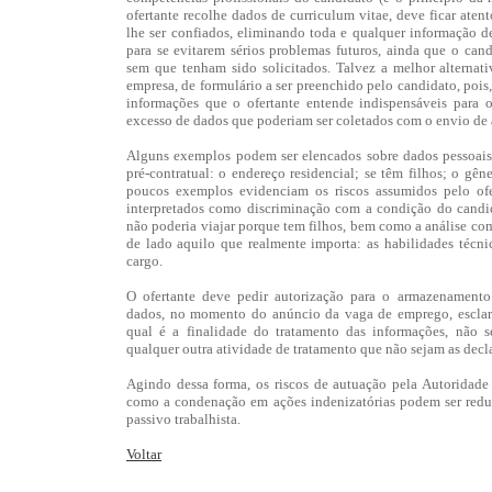
ofertante recolhe dados de curriculum vitae, deve ficar ate
lhe ser confiados, eliminando toda e qualquer informação de
para se evitarem sérios problemas futuros, ainda que o can
sem que tenham sido solicitados. Talvez a melhor alternativ
empresa, de formulário a ser preenchido pelo candidato, pois,
informações que o ofertante entende indispensáveis para 
excesso de dados que poderiam ser coletados com o envio de 
Alguns exemplos podem ser elencados sobre dados pessoais 
pré-contratual: o endereço residencial; se têm filhos; o gê
poucos exemplos evidenciam os riscos assumidos pelo ofer
interpretados como discriminação com a condição do candi
não poderia viajar porque tem filhos, bem como a análise com
de lado aquilo que realmente importa: as habilidades técn
cargo.
O ofertante deve pedir autorização para o armazenament
dados, no momento do anúncio da vaga de emprego, esclare
qual é a finalidade do tratamento das informações, não 
qualquer outra atividade de tratamento que não sejam as decl
Agindo dessa forma, os riscos de autuação pela Autoridad
como a condenação em ações indenizatórias podem ser redu
passivo trabalhista.
Voltar